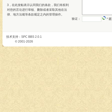
3，在此发帖表示认同我们的条款，我们有权利
对您的言论进行审核、删除或者采取其他在法
律、地方法规等条款规定之内的管理操作。
验证：
* 
技术支持：
SPC BBS
2.0.1
© 2001-2026