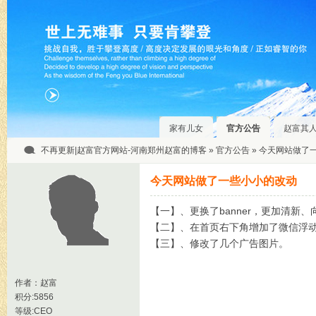
家有儿女
官方公告
赵富其
不再更新|赵富官方网站-河南郑州赵富的博客
»
官方公告
» 今天网站做了
今天网站做了一些小小的改动
【一】、更换了banner，更加清新、
【二】、在首页右下角增加了微信浮
【三】、修改了几个广告图片。
作者：
赵富
积分:5856
等级:CEO