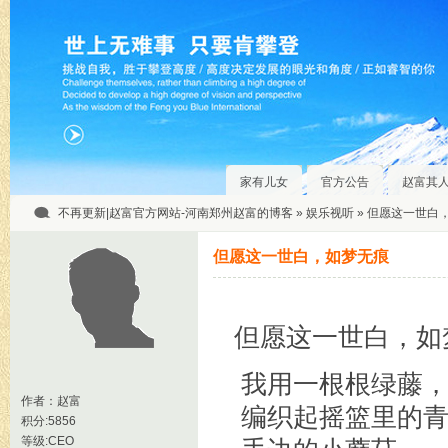
家有儿女
官方公告
赵富其
不再更新|赵富官方网站-河南郑州赵富的博客
»
娱乐视听
» 但愿这一世白
但愿这一世白，如梦无痕
但愿这一世白，如
我用一根根绿藤
作者：
赵富
编织起摇篮里的青
积分:5856
等级:CEO