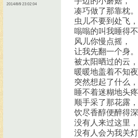
手边的小蘑菇，
2014/8/9 23:02:04
凑巧做了那靠枕
虫儿不要到处飞
嗡嗡的叫我睡得不
风儿你慢点摇，
让我先翻一个身
被太阳晒过的云
暖暖地盖着不知夜
突然想起了什么
睡不着迷糊地头疼
顺手采了那花露
饮尽香醇便醉得深
没有人来过这里
没有人会为我关灯