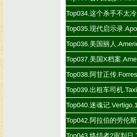
Top034.这个杀手不太冷加长版.
Top035.现代启示录.Apocal
Top036.美国丽人.America
Top037.美国X档案.Americ
Top038.阿甘正传.Forrest
Top039.出租车司机.Taxi.D
Top040.迷魂记.Vertigo.
Top042.阿拉伯的劳伦斯.Lawr
Top043.终结者2审判日.Term