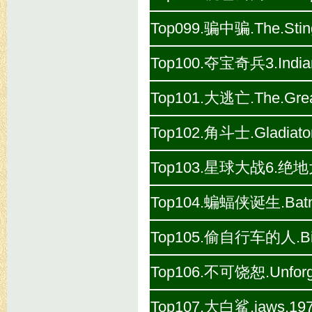
Top099.骗中骗.The.Sting
Top100.夺宝奇兵3.Indiana
Top101.大逃亡.The.Grea
Top102.角斗士.Gladiator
Top103.星球大战6.绝地大反击.
Top104.蝙蝠侠诞生.Batman
Top105.偷自行车的人.Bicyc
Top106.不可饶恕.Unforgi
Top107.大白鲨.jaws.197