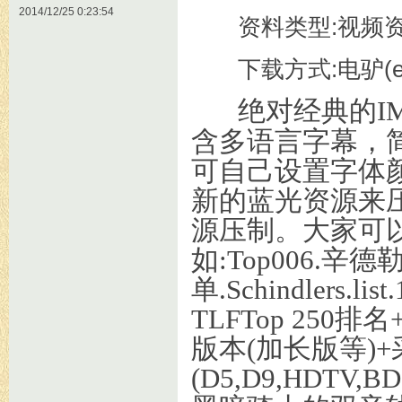
2014/12/25 0:23:54
资料类型:视频
下载方式:电驴(eM
绝对经典的IM
含多语言字幕，
可自己设置字体
新的蓝光资源来
源压制。大家可
如:Top006.辛
单.Schindlers.lis
TLFTop 25
版本(加长版等)
(D5,D9,HDTV