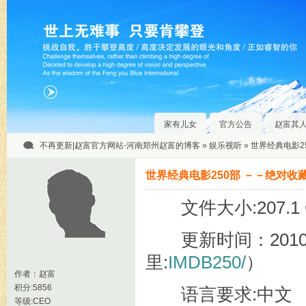
家有儿女
官方公告
赵富其
不再更新|赵富官方网站-河南郑州赵富的博客
»
娱乐视听
» 世界经典电影250
世界经典电影250部 －－绝对收藏珍品》(
文件大小:207.1 
更新时间：2010
里:
IMDB250/
）
作者：
赵富
积分:5856
语言要求:中文
等级:CEO