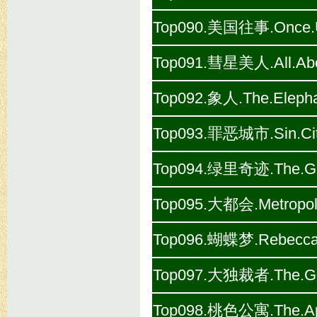
Top090.美国往事.Once.Up
Top091.彗星美人.All.Abo
Top092.象人.The.Elepha
Top093.罪恶城市.Sin.Cit
Top094.绿里奇迹.The.Gre
Top095.大都会.Metropoli
Top096.蝴蝶梦.Rebecca.
Top097.大独裁者.The.Grea
Top098.桃色公寓.The.Apa