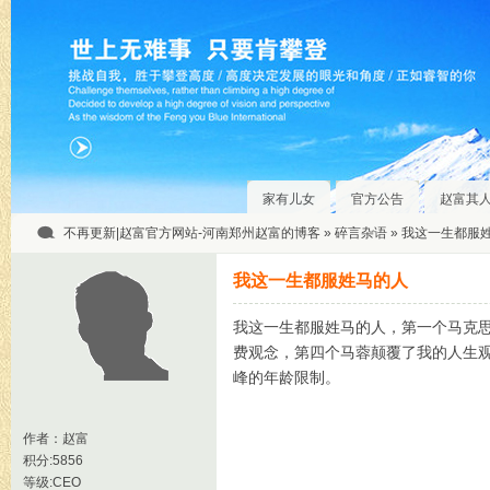
家有儿女
官方公告
赵富其
不再更新|赵富官方网站-河南郑州赵富的博客
»
碎言杂语
» 我这一生都服
我这一生都服姓马的人
我这一生都服姓马的人，第一个马克
费观念，第四个马蓉颠覆了我的人生
峰的年龄限制。
作者：
赵富
积分:5856
等级:CEO