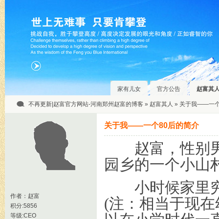
家有儿女
官方公告
赵富其
不再更新|赵富官方网站-河南郑州赵富的博客
»
赵富其人
» 关于我——一
关于我——一个80后的简介
赵富，性别男，
园乡的一个小山
小时候家里穷，
作者：
赵富
(注：相当于现在
积分:5856
等级:CEO