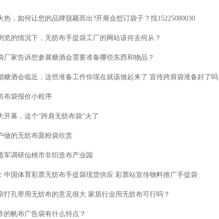
热，如何让您的品牌脱颖而出?开展会想订袋子？找15225080030
浏览的情况下，无纺布手提袋工厂的网站该何去何从？
袋厂家告诉您参展糖酒会需要准备哪些东西和物品？
年成都糖酒会临近，这些准备工作你现在就该做起来了 宣传跨肩袋准备好了吗
纺布袋报价小程序
大开幕，这个“跨肩无纺布袋”火了
户做的无纺布面粉袋欣赏
道军调研仙桃市非织造布产业园
：中国体育彩票无纺布手提袋现货供应 彩票站宣传物料推广手提袋
帘打孔带用无纺布的意见很大 家居行业用无纺布可行吗？
作的帆布广告袋有什么特点？