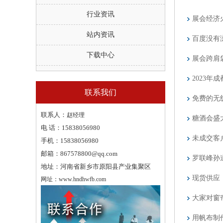
行业资讯
展会经济火
站内资讯
百度没有
下载中心
展会跨肩
2023
联系我们
免费的无
联系人：
赵经理
糖酒会盛
电 话：
15838056980
未成交客
手机：
15838056980
邮箱：
867578800@qq.com
罗联峰孙
地址：
河南省新乡市原阳县产业集聚区
现货供应
网址：
www.hndhwfb.com
大家对窗
用帆布制