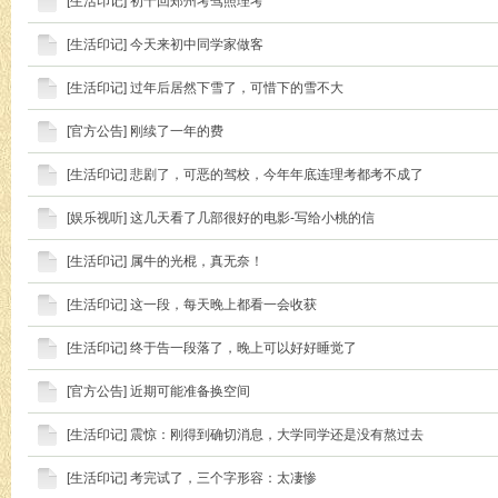
[
生活印记
]
初十回郑州考驾照理考
[
生活印记
]
今天来初中同学家做客
[
生活印记
]
过年后居然下雪了，可惜下的雪不大
[
官方公告
]
刚续了一年的费
[
生活印记
]
悲剧了，可恶的驾校，今年年底连理考都考不成了
[
娱乐视听
]
这几天看了几部很好的电影-写给小桃的信
[
生活印记
]
属牛的光棍，真无奈！
[
生活印记
]
这一段，每天晚上都看一会收获
[
生活印记
]
终于告一段落了，晚上可以好好睡觉了
[
官方公告
]
近期可能准备换空间
[
生活印记
]
震惊：刚得到确切消息，大学同学还是没有熬过去
[
生活印记
]
考完试了，三个字形容：太凄惨