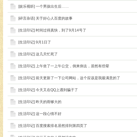
[
娱乐视听
]
一个男孩出生后……
[
碎言杂语
]
关于好心人百度的故事
[
生活印记
]
时间过得真快，到了9月14号了
[
生活印记
]
9月1日了
[
生活印记
]
这几天忙死了
[
生活印记
]
上午坐了一上午公交，倒来倒去，居然有些晕
[
生活印记
]
前天更新了一下公司网站，这个应该是我最满意的了
[
生活印记
]
今天又在QQ上遇到骗子了
[
生活印记
]
昨天的雨够大的
[
生活印记
]
这一段心情不好
[
生活印记
]
百度搜索排名居然排到第四页了