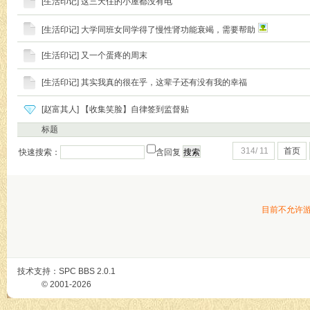
[
生活印记
]
这三天住的小屋都没有电
[
生活印记
]
大学同班女同学得了慢性肾功能衰竭，需要帮助
[
生活印记
]
又一个蛋疼的周末
[
生活印记
]
其实我真的很在乎，这辈子还有没有我的幸福
[
赵富其人
]
【收集笑脸】自律签到监督贴
标题
314/ 11
首页
快速搜索：
含回复
目前不允许
技术支持：
SPC BBS
2.0.1
© 2001-2026